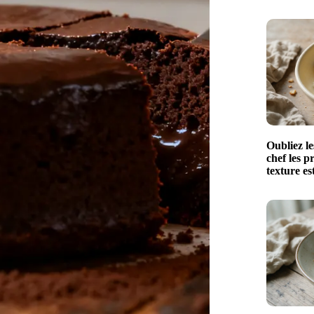
Oubliez le
chef les p
texture e