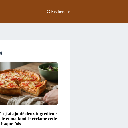
Recherche
si
é : j'ai ajouté deux ingrédients
ité et ma famille réclame cette
chaque fois