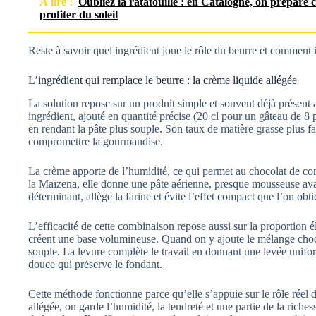
À lire :
Oubliez la ratatouille : en Catalogne, on prépare 
profiter du soleil
Reste à savoir quel ingrédient joue le rôle du beurre et comment 
L’ingrédient qui remplace le beurre : la crème liquide allégée
La solution repose sur un produit simple et souvent déjà présent a
ingrédient, ajouté en quantité précise (20 cl pour un gâteau de 8 
en rendant la pâte plus souple. Son taux de matière grasse plus fa
compromettre la gourmandise.
La crème apporte de l’humidité, ce qui permet au chocolat de cons
la Maïzena, elle donne une pâte aérienne, presque mousseuse ava
déterminant, allège la farine et évite l’effet compact que l’on obti
L’efficacité de cette combinaison repose aussi sur la proportion é
créent une base volumineuse. Quand on y ajoute le mélange choc
souple. La levure complète le travail en donnant une levée unif
douce qui préserve le fondant.
Cette méthode fonctionne parce qu’elle s’appuie sur le rôle réel
allégée, on garde l’humidité, la tendreté et une partie de la riches