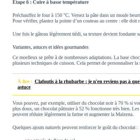
Étape 6 : Cuire à basse température
Préchauffez le four à 150 °C. Versez la pâte dans un moule beurr
Pour vérifier, plantez la pointe d’un couteau au centre : elle doit r
Une fois le gâteau légèrement tiédi, sa texture devient fondante s
Variantes, astuces et idées gourmandes
Ce moelleux se prête à de nombreuses adaptations. La base choco
plusieurs techniques de cuisson. Cela permet de personnaliser la r
À lire :
Clafoutis à la rhubarbe : je n'en reviens pas à quel
astuce
Vous pouvez, par exemple, utiliser du chocolat noir à 70 % si vou
plus doux, un chocolat pâtissier à 52 % fonctionne très bien. Le
peuvent réduire légèrement la farine et augmenter la Maïzena.
Quelques ajouts naturels peuvent renforcer le goût du chocolat :