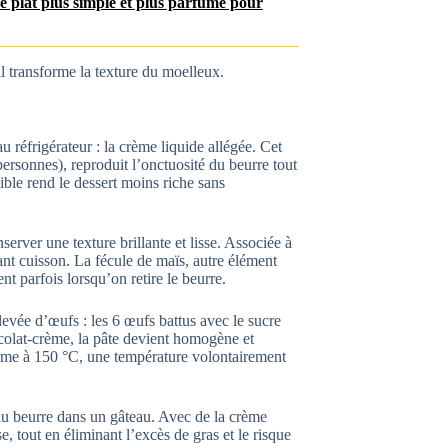
ce plat plus simple et plus parfumé pour
il transforme la texture du moelleux.
u réfrigérateur : la crème liquide allégée. Cet
personnes), reproduit l’onctuosité du beurre tout
ible rend le dessert moins riche sans
erver une texture brillante et lisse. Associée à
nt cuisson. La fécule de maïs, autre élément
ent parfois lorsqu’on retire le beurre.
levée d’œufs : les 6 œufs battus avec le sucre
olat-crème, la pâte devient homogène et
orme à 150 °C, une température volontairement
 du beurre dans un gâteau. Avec de la crème
se, tout en éliminant l’excès de gras et le risque