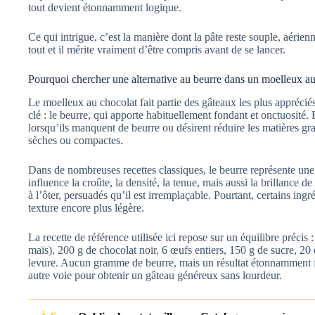
tout devient étonnamment logique.
Ce qui intrigue, c’est la manière dont la pâte reste souple, aérien
tout et il mérite vraiment d’être compris avant de se lancer.
Pourquoi chercher une alternative au beurre dans un moelleux au
Le moelleux au chocolat fait partie des gâteaux les plus apprécié
clé : le beurre, qui apporte habituellement fondant et onctuosité
lorsqu’ils manquent de beurre ou désirent réduire les matières gr
sèches ou compactes.
Dans de nombreuses recettes classiques, le beurre représente une p
influence la croûte, la densité, la tenue, mais aussi la brillance 
à l’ôter, persuadés qu’il est irremplaçable. Pourtant, certains ing
texture encore plus légère.
La recette de référence utilisée ici repose sur un équilibre précis
maïs), 200 g de chocolat noir, 6 œufs entiers, 150 g de sucre, 20 
levure. Aucun gramme de beurre, mais un résultat étonnamment f
autre voie pour obtenir un gâteau généreux sans lourdeur.