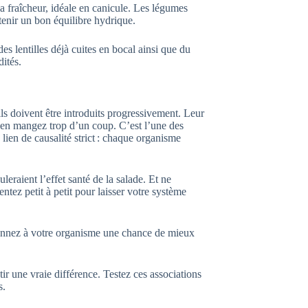
a fraîcheur, idéale en canicule. Les légumes
enir un bon équilibre hydrique.
s lentilles déjà cuites en bocal ainsi que du
ités.
 ils doivent être introduits progressivement. Leur
s en mangez trop d’un coup. C’est l’une des
 lien de causalité strict : chaque organisme
leraient l’effet santé de la salade. Et ne
tez petit à petit pour laisser votre système
s donnez à votre organisme une chance de mieux
tir une vraie différence. Testez ces associations
s.