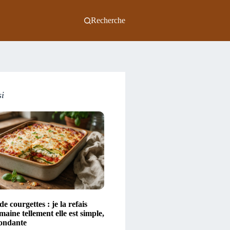
Recherche
si
e courgettes : je la refais
aine tellement elle est simple,
fondante