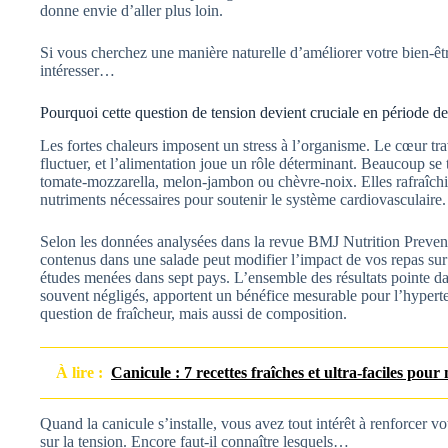
donne envie d’aller plus loin.
Si vous cherchez une manière naturelle d’améliorer votre bien‑êtr
intéresser…
Pourquoi cette question de tension devient cruciale en période de
Les fortes chaleurs imposent un stress à l’organisme. Le cœur trav
fluctuer, et l’alimentation joue un rôle déterminant. Beaucoup s
tomate‑mozzarella, melon‑jambon ou chèvre‑noix. Elles rafraîchis
nutriments nécessaires pour soutenir le système cardiovasculaire.
Selon les données analysées dans la revue BMJ Nutrition Prevent
contenus dans une salade peut modifier l’impact de vos repas su
études menées dans sept pays. L’ensemble des résultats pointe dan
souvent négligés, apportent un bénéfice mesurable pour l’hypert
question de fraîcheur, mais aussi de composition.
À lire :
Canicule : 7 recettes fraîches et ultra-faciles pou
Quand la canicule s’installe, vous avez tout intérêt à renforcer vo
sur la tension. Encore faut‑il connaître lesquels…