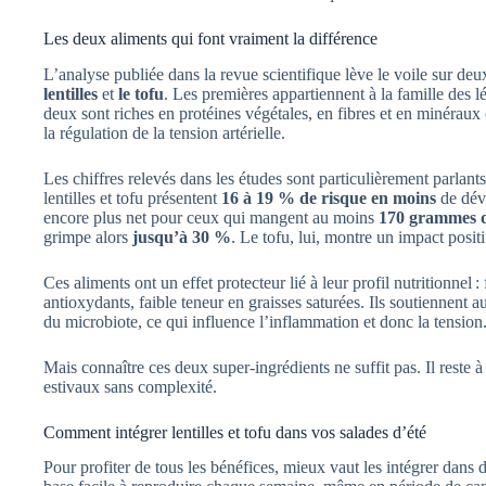
Les deux aliments qui font vraiment la différence
L’analyse publiée dans la revue scientifique lève le voile sur de
lentilles
et
le tofu
. Les premières appartiennent à la famille des 
deux sont riches en protéines végétales, en fibres et en minéra
la régulation de la tension artérielle.
Les chiffres relevés dans les études sont particulièrement parla
lentilles et tofu présentent
16 à 19 % de risque en moins
de déve
encore plus net pour ceux qui mangent au moins
170 grammes de
grimpe alors
jusqu’à 30 %
. Le tofu, lui, montre un impact positi
Ces aliments ont un effet protecteur lié à leur profil nutritionnel :
antioxydants, faible teneur en graisses saturées. Ils soutiennent a
du microbiote, ce qui influence l’inflammation et donc la tension
Mais connaître ces deux super‑ingrédients ne suffit pas. Il reste 
estivaux sans complexité.
Comment intégrer lentilles et tofu dans vos salades d’été
Pour profiter de tous les bénéfices, mieux vaut les intégrer dans d