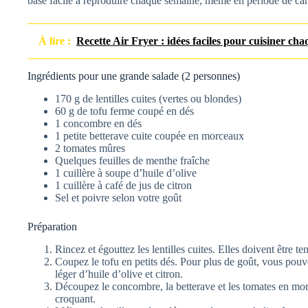
base facile à reproduire chaque semaine, même en période de can
À lire :
Recette Air Fryer : idées faciles pour cuisiner ch
Ingrédients pour une grande salade (2 personnes)
170 g de lentilles cuites (vertes ou blondes)
60 g de tofu ferme coupé en dés
1 concombre en dés
1 petite betterave cuite coupée en morceaux
2 tomates mûres
Quelques feuilles de menthe fraîche
1 cuillère à soupe d’huile d’olive
1 cuillère à café de jus de citron
Sel et poivre selon votre goût
Préparation
Rincez et égouttez les lentilles cuites. Elles doivent être te
Coupez le tofu en petits dés. Pour plus de goût, vous pou
léger d’huile d’olive et citron.
Découpez le concombre, la betterave et les tomates en morc
croquant.