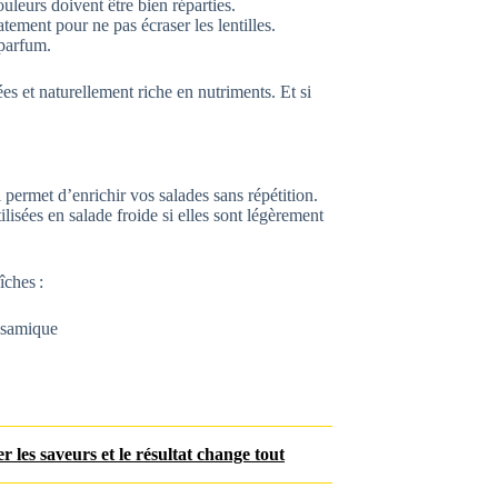
uleurs doivent être bien réparties.
atement pour ne pas écraser les lentilles.
 parfum.
es et naturellement riche en nutriments. Et si
 permet d’enrichir vos salades sans répétition.
ilisées en salade froide si elles sont légèrement
îches :
alsamique
er les saveurs et le résultat change tout