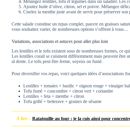
Mélangez lentilles, tofu et légumes dans un saladier. Les co
Ajoutez huile d’olive, citron, sel et poivre. Mélangez délic
Ciselez la menthe juste avant de servir pour préserver son
Cette salade constitue un repas complet, pauvre en graisses saturé
vous souhaitez varier, de nombreuses options s’offrent à vous…
Variations, associations et astuces pour aller plus loin
Les lentilles et le tofu existent sous de nombreuses formes, ce qui
Les lentilles corail se cuisinent différemment mais peuvent être ut
al dente. Le tofu peut être ferme, soyeux ou fumé.
Pour diversifier vos repas, voici quelques idées d’associations fra
Lentilles + tomates + basilic + oignon rouge + vinaigre b
Tofu fumé + concombre + citron vert + coriandre
Lentilles + feta + menthe + citron
Tofu grillé + betterave + graines de sésame
À lire :
Ratatouille au four : je la cuis ainsi pour concentr