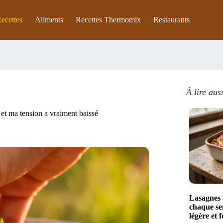
ecettes
Aliments
Recettes Thermomix
Restaurants
À lire aus
et ma tension a vraiment baissé
Lasagnes d
chaque sem
légère et 