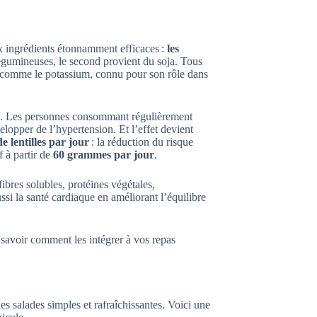
ux ingrédients étonnamment efficaces :
les
légumineuses, le second provient du soja. Tous
ux comme le potassium, connu pour son rôle dans
nts. Les personnes consommant régulièrement
lopper de l’hypertension. Et l’effet devient
 lentilles par jour
: la réduction du risque
f à partir de
60 grammes par jour
.
 fibres solubles, protéines végétales,
ussi la santé cardiaque en améliorant l’équilibre
.
à savoir comment les intégrer à vos repas
es salades simples et rafraîchissantes. Voici une