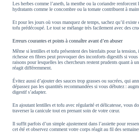
Les herbes comme l’aneth, la menthe ou la coriandre renforcent l
hydratants comme le concombre ou la tomate contribuent à maint
Et pour les jours où vous manquez de temps, sachez qu’il existe de
tofu prédécoupé. Le tout se mélange très facilement avec des crud
Erreurs courantes et points à connaître avant d’en abuser
Même si lentilles et tofu présentent des bienfaits pour la tension,
richesse en fibres peut provoquer des inconforts digestifs si vou
raisons pour lesquelles les chercheurs restent prudents quant à un
réagit différemment.
Évitez aussi d’ajouter des sauces trop grasses ou sucrées, qui annu
dépassez pas les quantités recommandées si vous débutez : augmen
digestif s’adapter.
En ajoutant lentilles et tofu avec régularité et délicatesse, vou
traverser la canicule tout en prenant soin de votre cœur.
Il suffit parfois d’un simple ajustement dans l’assiette pour ressen
cet été et observez comment votre corps réagit au fil des semaine