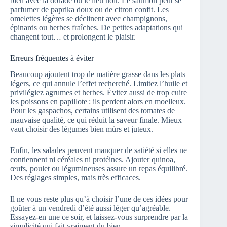
bien avec la dorade ou le lieu noir. Le saumon peut se
parfumer de paprika doux ou de citron confit. Les
omelettes légères se déclinent avec champignons,
épinards ou herbes fraîches. De petites adaptations qui
changent tout… et prolongent le plaisir.
Erreurs fréquentes à éviter
Beaucoup ajoutent trop de matière grasse dans les plats
légers, ce qui annule l’effet recherché. Limitez l’huile et
privilégiez agrumes et herbes. Évitez aussi de trop cuire
les poissons en papillote : ils perdent alors en moelleux.
Pour les gaspachos, certains utilisent des tomates de
mauvaise qualité, ce qui réduit la saveur finale. Mieux
vaut choisir des légumes bien mûrs et juteux.
Enfin, les salades peuvent manquer de satiété si elles ne
contiennent ni céréales ni protéines. Ajouter quinoa,
œufs, poulet ou légumineuses assure un repas équilibré.
Des réglages simples, mais très efficaces.
Il ne vous reste plus qu’à choisir l’une de ces idées pour
goûter à un vendredi d’été aussi léger qu’agréable.
Essayez-en une ce soir, et laissez-vous surprendre par la
simplicité qui fait vraiment du bien.