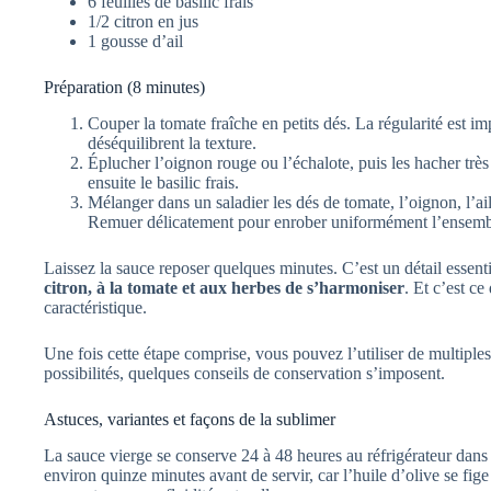
6 feuilles de basilic frais
1/2 citron en jus
1 gousse d’ail
Préparation (8 minutes)
Couper la tomate fraîche en petits dés. La régularité est i
déséquilibrent la texture.
Éplucher l’oignon rouge ou l’échalote, puis les hacher très
ensuite le basilic frais.
Mélanger dans un saladier les dés de tomate, l’oignon, l’ail, 
Remuer délicatement pour enrober uniformément l’ensemb
Laissez la sauce reposer quelques minutes. C’est un détail essenti
citron, à la tomate et aux herbes de s’harmoniser
. Et c’est c
caractéristique.
Une fois cette étape comprise, vous pouvez l’utiliser de multiples
possibilités, quelques conseils de conservation s’imposent.
Astuces, variantes et façons de la sublimer
La sauce vierge se conserve 24 à 48 heures au réfrigérateur dans u
environ quinze minutes avant de servir, car l’huile d’olive se f