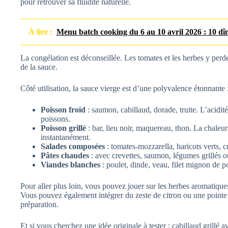
pour retrouver sa fluidité naturelle.
À lire :
Menu batch cooking du 6 au 10 avril 2026 : 10 dî
La congélation est déconseillée. Les tomates et les herbes y perden
de la sauce.
Côté utilisation, la sauce vierge est d’une polyvalence étonnante 
Poisson froid
: saumon, cabillaud, dorade, truite. L’acidité
poissons.
Poisson grillé
: bar, lieu noir, maquereau, thon. La chaleur
instantanément.
Salades composées
: tomates-mozzarella, haricots verts, c
Pâtes chaudes
: avec crevettes, saumon, légumes grillés o
Viandes blanches
: poulet, dinde, veau, filet mignon de p
Pour aller plus loin, vous pouvez jouer sur les herbes aromatiques 
Vous pouvez également intégrer du zeste de citron ou une pointe d
préparation.
Et si vous cherchez une idée originale à tester : cabillaud grillé