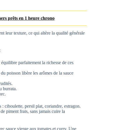
ners prêts en 1 heure chrono
t leur texture, ce qui altère la qualité générale
:
 équilibre parfaitement la richesse de ces
 du poisson libère les arômes de la sauce
rudités.
u burrata.
orc.
: ciboulette, persil plat, coriandre, estragon.
e piment frais, sans jamais cuire la
 avec sauce vierge aux tomates et curry. Une