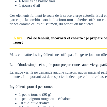
6 feuilles de basilic frais
1 gousse d’ail
Ces éléments forment le socle de la sauce vierge actuelle. Et si el
parce que la combinaison huile-citron-tomate-herbes offre un contr
riches comme celles du saumon, du bar ou du maquereau.
À lire :
Poêlée fenouil, encornets et chorizo : je prépare c
resert
Mais connaître les ingrédients ne suffit pas. Le geste joue un rôle
La méthode simple et rapide pour préparer une sauce vierge parfa
La sauce vierge ne demande aucune cuisson, aucun matériel partic
minutes. L’important est de respecter la découpe et l’ordre d’ass
Ingrédients pour 4 personnes
1 petite tomate (80 g)
1 petit oignon rouge ou 1 échalote
10 cl d’huile d’olive