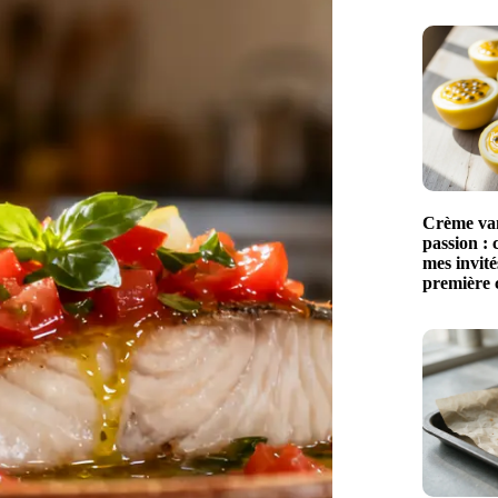
Crème vani
passion : 
mes invit
première c