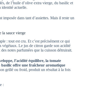
és, de l’huile d’olive extra vierge, du basilic et
 identité actuelle.
t imposée dans tant d’assiettes. Mais il reste un
e la sauce vierge
le : tout est cru. Et c’est précisément ce qui
es végétaux. Le jus de citron garde son acidité
t des notes parfumées que la cuisson détruirait.
veloppe, l’acidité équilibre, la tomate
le basilic offre une fraîcheur aromatique
n grillé ou froid, produit un résultat à la fois
e :