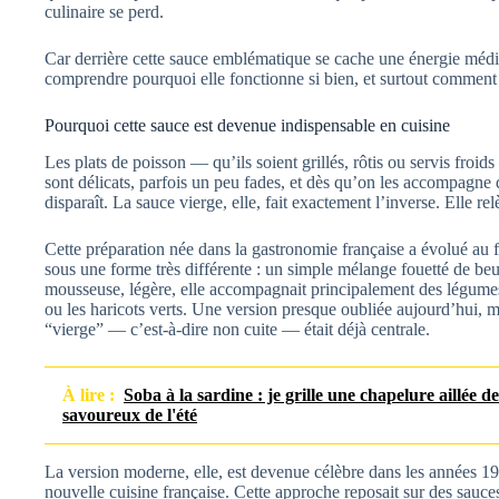
culinaire se perd.
Car derrière cette sauce emblématique se cache une énergie médi
comprendre pourquoi elle fonctionne si bien, et surtout comment 
Pourquoi cette sauce est devenue indispensable en cuisine
Les plats de poisson — qu’ils soient grillés, rôtis ou servis fro
sont délicats, parfois un peu fades, et dès qu’on les accompagne 
disparaît. La sauce vierge, elle, fait exactement l’inverse. Elle r
Cette préparation née dans la gastronomie française a évolué au fi
sous une forme très différente : un simple mélange fouetté de be
mousseuse, légère, elle accompagnait principalement des légumes
ou les haricots verts. Une version presque oubliée aujourd’hui, m
“vierge” — c’est-à-dire non cuite — était déjà centrale.
À lire :
Soba à la sardine : je grille une chapelure aillée des
savoureux de l'été
La version moderne, elle, est devenue célèbre dans les années 19
nouvelle cuisine française. Cette approche reposait sur des sauce