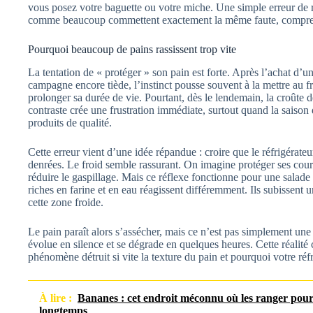
vous posez votre baguette ou votre miche. Une simple erreur de ra
comme beaucoup commettent exactement la même faute, comprend
Pourquoi beaucoup de pains rassissent trop vite
La tentation de « protéger » son pain est forte. Après l’achat d’
campagne encore tiède, l’instinct pousse souvent à la mettre au f
prolonger sa durée de vie. Pourtant, dès le lendemain, la croûte 
contraste crée une frustration immédiate, surtout quand la saison
produits de qualité.
Cette erreur vient d’une idée répandue : croire que le réfrigérateur
denrées. Le froid semble rassurant. On imagine protéger ses cour
réduire le gaspillage. Mais ce réflexe fonctionne pour une salade
riches en farine et en eau réagissent différemment. Ils subissent u
cette zone froide.
Le pain paraît alors s’assécher, mais ce n’est pas simplement une
évolue en silence et se dégrade en quelques heures. Cette réalité 
phénomène détruit si vite la texture du pain et pourquoi votre réfri
À lire :
Bananes : cet endroit méconnu où les ranger pour 
longtemps