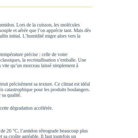
’amidon. Lors de la cuisson, les molécules
ouple et aérée que l’on apprécie tant. Mais dès
allin initial. L’humidité migre alors vers la
température précise : celle de votre
classiques, la recristallisation s’emballe. Une
us vite qu’un morceau laissé simplement à
ruit précisément sa texture. Ce climat est idéal
ais catastrophique pour les produits boulangers.
sa qualité.
cette dégradation accélérée.
r de 20 °C, l’amidon rétrograde beaucoup plus
sa croûte agréable. Il faut toutefois un