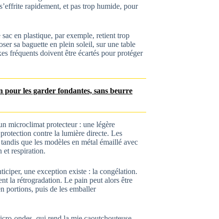
s’effrite rapidement, et pas trop humide, pour
sac en plastique, par exemple, retient trop
ser sa baguette en plein soleil, sur une table
s fréquents doivent être écartés pour protéger
ien pour les garder fondantes, sans beurre
 un microclimat protecteur : une légère
 protection contre la lumière directe. Les
tandis que les modèles en métal émaillé avec
 et respiration.
ciper, une exception existe : la congélation.
ent la rétrogradation. Le pain peut alors être
n portions, puis de les emballer
micro-ondes, qui rend la mie caoutchouteuse.