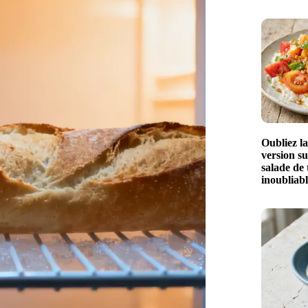
Oubliez la
version s
salade de 
inoubliabl