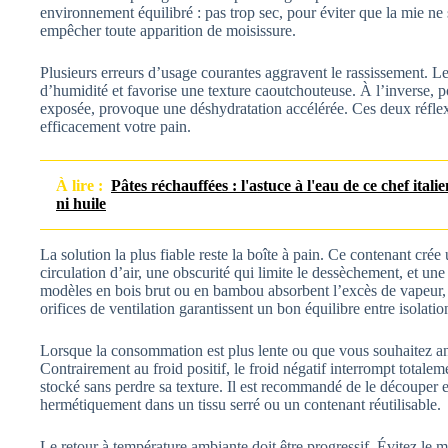
environnement équilibré : pas trop sec, pour éviter que la mie ne 
empêcher toute apparition de moisissure.
Plusieurs erreurs d’usage courantes aggravent le rassissement. Le 
d’humidité et favorise une texture caoutchouteuse. À l’inverse, po
exposée, provoque une déshydratation accélérée. Ces deux réflexe
efficacement votre pain.
À lire :
Pâtes réchauffées : l'astuce à l'eau de ce chef ital
ni huile
La solution la plus fiable reste la boîte à pain. Ce contenant crée
circulation d’air, une obscurité qui limite le dessèchement, et une
modèles en bois brut ou en bambou absorbent l’excès de vapeur, 
orifices de ventilation garantissent un bon équilibre entre isolation
Lorsque la consommation est plus lente ou que vous souhaitez anti
Contrairement au froid positif, le froid négatif interrompt totalem
stocké sans perdre sa texture. Il est recommandé de le découper e
hermétiquement dans un tissu serré ou un contenant réutilisable.
Le retour à température ambiante doit être progressif. Évitez le 