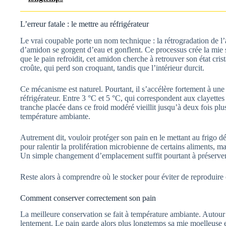
L’erreur fatale : le mettre au réfrigérateur
Le vrai coupable porte un nom technique : la rétrogradation de l
d’amidon se gorgent d’eau et gonflent. Ce processus crée la mie s
que le pain refroidit, cet amidon cherche à retrouver son état crist
croûte, qui perd son croquant, tandis que l’intérieur durcit.
Ce mécanisme est naturel. Pourtant, il s’accélère fortement à une 
réfrigérateur. Entre 3 °C et 5 °C, qui correspondent aux clayettes 
tranche placée dans ce froid modéré vieillit jusqu’à deux fois pl
température ambiante.
Autrement dit, vouloir protéger son pain en le mettant au frigo dét
pour ralentir la prolifération microbienne de certains aliments, m
Un simple changement d’emplacement suffit pourtant à préserver 
Reste alors à comprendre où le stocker pour éviter de reproduire 
Comment conserver correctement son pain
La meilleure conservation se fait à température ambiante. Autou
lentement. Le pain garde alors plus longtemps sa mie moelleuse et 