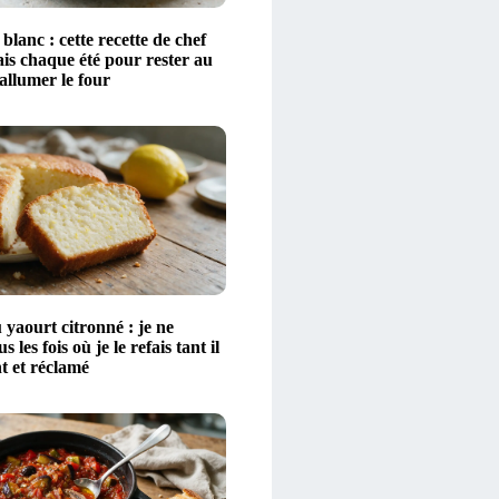
lanc : cette recette de chef
ais chaque été pour rester au
 allumer le four
yaourt citronné : je ne
 les fois où je le refais tant il
t et réclamé