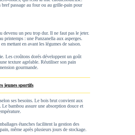
n bref passage au four ou au grille-pain pour
devenu un peu trop dur. Il ne faut pas le jeter.
au printemps : une Panzanella aux asperges.
 en mettant en avant les légumes de saison.
vie. Les croûtons dorés développent un goût
une texture agréable. Réutiliser son pain
dimension gourmande.
es jeunes sportifs
selon ses besoins. Le bois brut convient aux
he. Le bambou assure une absorption douce et
empérature.
allages étanches facilitent la gestion des
 pain, même après plusieurs jours de stockage.